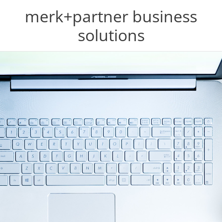
Zum
content
merk+partner business
Inhalt
springen
solutions