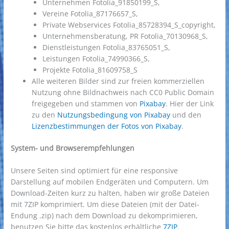
Unternehmen Fotolia_91850199_S,
Vereine Fotolia_87176657_S,
Private Webservices Fotolia_85728394_S_copyright,
Unternehmensberatung, PR Fotolia_70130968_S,
Dienstleistungen Fotolia_83765051_S,
Leistungen Fotolia_74990366_S,
Projekte Fotolia_81609758_S
Alle weiteren Bilder sind zur freien kommerziellen
Nutzung ohne Bildnachweis nach CC0 Public Domain
freigegeben und stammen von
Pixabay
. Hier der Link
zu den
Nutzungsbedingung von Pixabay
und den
Lizenzbestimmungen der Fotos von Pixabay
.
System- und Browserempfehlungen
Unsere Seiten sind optimiert für eine responsive
Darstellung auf mobilen Endgeräten und Computern. Um
Download-Zeiten kurz zu halten, haben wir große Dateien
mit 7ZIP komprimiert. Um diese Dateien (mit der Datei-
Endung .zip) nach dem Download zu dekomprimieren,
benutzen Sie bitte das kostenlos erhältliche
7ZIP
.